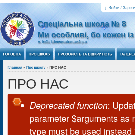
Jump to Content
↓ Войти / Зарег
Спеціальна школа № 8
Ми особливі, бо кожен і
м. Київ, Шевченківський р-н
ГОЛОВНА
ПРО ШКОЛУ
ПРОЗОРІСТЬ ТА ВІДКРИТІСТЬ
ГАЛЕРЕ
Вы здесь
Главная
»
Про школу
» ПРО НАС
ПРО НАС
Сообщение об ошибке
: Updat
Deprecated function
parameter $arguments as nul
type must be used instead