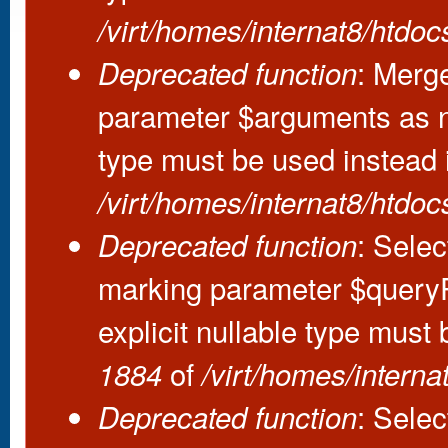
/virt/homes/internat8/htdo
: Merge
Deprecated function
parameter $arguments as nul
type must be used instead
/virt/homes/internat8/htdo
: Selec
Deprecated function
marking parameter $queryPl
explicit nullable type must
of
1884
/virt/homes/intern
: Selec
Deprecated function