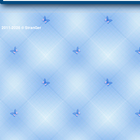
2011-2026 ©
StranGer