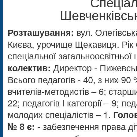
Спеціа
Шевченківськ
вул. Олегівськ
Розташування:
Києва, урочище Щекавиця. Рік б
спеціальної загальноосвітньої
Директор - Пижевськ
колектив:
Всього педагогів - 40, з них 9
вчителів-методистів – 6; старши
22; педагогів І категорії – 9; педа
молодих спеціалістів – 1.
Голо
- забезпечення права діт
№ 8 є: