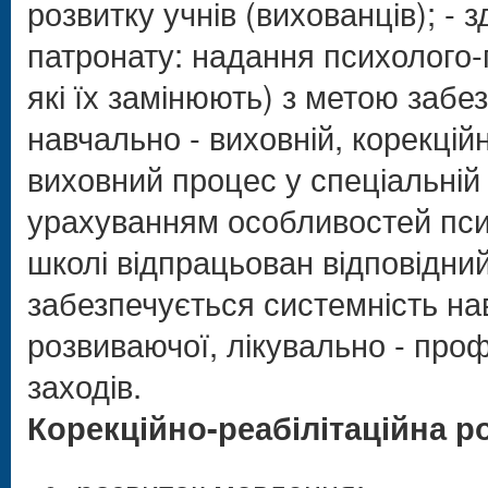
розвитку учнів (вихованців); - 
патронату: надання психолого-
які їх замінюють) з метою забез
навчально - виховній, корекцій
виховний процес у спеціальній 
урахуванням особливостей псих
школі відпрацьован відповідни
забезпечується системність нав
розвиваючої, лікувально - проф
заходів.
Корекційно-реабілітаційна р