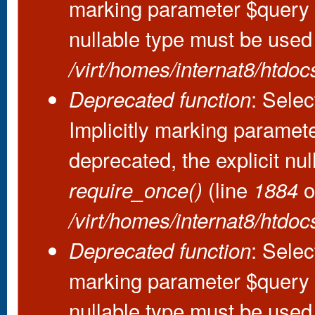
marking parameter $query as
nullable type must be used
/virt/homes/internat8/htdo
: Sele
Deprecated function
Implicitly marking paramet
deprecated, the explicit nu
(line
o
require_once()
1884
/virt/homes/internat8/htdo
: Selec
Deprecated function
marking parameter $query as
nullable type must be used