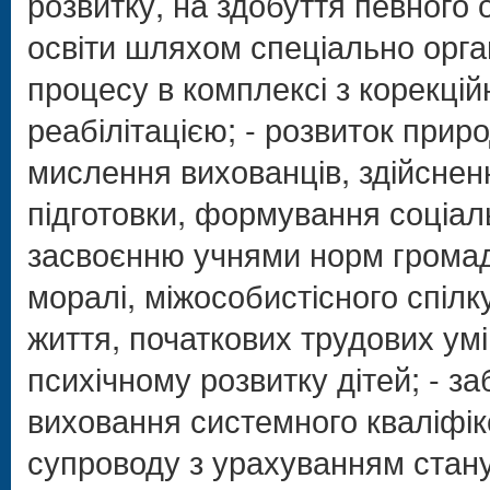
розвитку, на здобуття певного 
освіти шляхом спеціально орга
процесу в комплексі з корекці
реабілітацією; - розвиток прир
мислення вихованців, здійснен
підготовки, формування соціал
засвоєнню учнями норм громад
моралі, міжособистісного спілк
життя, початкових трудових умі
психічному розвитку дітей; - з
виховання системного кваліфік
супроводу з урахуванням стану